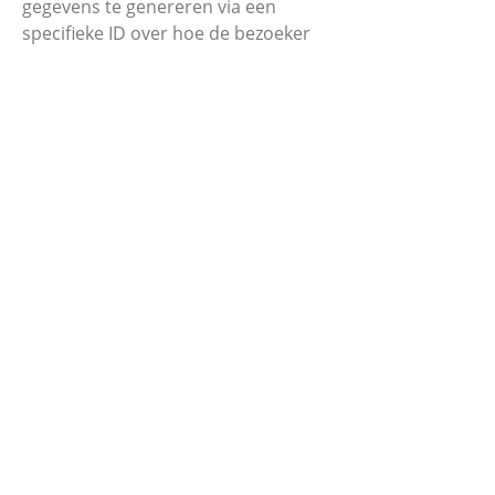
gegevens te genereren via een
specifieke ID over hoe de bezoeker
de website gebruikt
Duurtijd: 1 jaar
utma
Doel: Gebruikt om statistische
gegevens te genereren wanneer een
bezoeker zijn eerste en zijn laatste
bezoek plaatsvond
Duurtijd: 2 jaar
utmz
Doel: Gebruikt om de bron of
campagne aan te geven hoe de